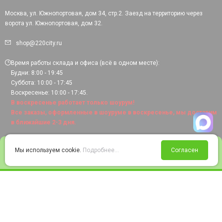
Москва, ул. Южнопортовая, дом 34, стр.2. Заезд на территорию через
ворота ул. Южнопортовая, дом 32.
shop@220city.ru
Время работы склада и офиса (всё в одном месте):
Будни: 8:00 - 19:45
Суббота: 10:00 - 17:45
Воскресенье: 10:00 - 17:45.
В воскресенье работает только шоурум!
Все заказы, оформленные в шоуруме в воскресенье, мы доставим
в ближайшие 2-3 дня.
0
Мы используем cookie.
Подробнее...
Согласен
Войти
Статус заказа
Сравнение
Избранное
Корзина
© 2008-2026 220city.ru - гипермаркет электрооборудования