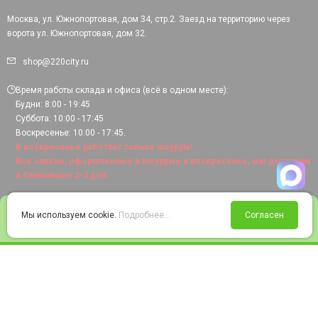
Москва, ул. Южнопортовая, дом 34, стр.2. Заезд на территорию через
ворота ул. Южнопортовая, дом 32.
shop@220city.ru
Время работы склада и офиса (всё в одном месте):
Будни: 8:00 - 19:45
Суббота: 10:00 - 17:45
Воскресенье: 10:00 - 17:45.
В воскресенье работает только шоурум!
Все заказы, оформленные в шоуруме в воскресенье, мы доставим
в ближайшие 2-3 дня.
0
Мы используем cookie.
Подробнее...
Согласен
Войти
Статус заказа
Сравнение
Избранное
Корзина
© 2008-2026 220city.ru - гипермаркет электрооборудования