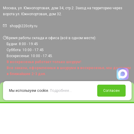
Москва, ул. Южнопортовая, дом 34, стр.2. Заезд на территорию через
ворота ул. Южнопортовая, дом 32.
shop@220city.ru
Время работы склада и офиса (всё в одном месте):
Будни: 8:00 - 19:45
Суббота: 10:00 - 17:45
Воскресенье: 10:00 - 17:45.
В воскресенье работает только шоурум!
Все заказы, оформленные в шоуруме в воскресенье, мы доставим
в ближайшие 2-3 дня.
0
Мы используем cookie.
Подробнее...
Согласен
Войти
Статус заказа
Сравнение
Избранное
Корзина
© 2008-2026 220city.ru - гипермаркет электрооборудования