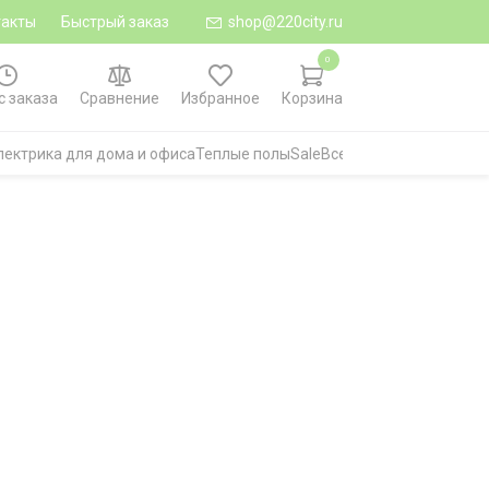
такты
Быстрый заказ
shop@220city.ru
0
с заказа
Сравнение
Избранное
Корзина
лектрика для дома и офиса
Теплые полы
Sale
Все категории