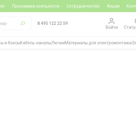
лог
Программа лояльности
Сотрудничество
Акции
Кон
8 495 122 22 59
Войти
Стату
ы и боксы
Кабель-каналы
Лючки
Материалы для электромонтажа
Э