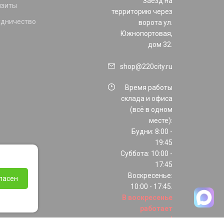
Заезд на
изиты
территорию через
удничество
ворота ул.
Южнопортовая,
дом 32.
shop@220city.ru
Время работы
склада и офиса
(всё в одном
месте):
Будни: 8:00 -
19:45
Суббота: 10:00 -
17:45
Воскресенье:
ласен
10:00 - 17:45.
В воскресенье
работает
только шоурум!