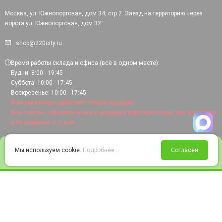
Москва, ул. Южнопортовая, дом 34, стр.2. Заезд на территорию через
ворота ул. Южнопортовая, дом 32.
shop@220city.ru
Время работы склада и офиса (всё в одном месте):
Будни: 8:00 - 19:45
Суббота: 10:00 - 17:45
Воскресенье: 10:00 - 17:45.
В воскресенье работает только шоурум!
Все заказы, оформленные в шоуруме в воскресенье, мы доставим
в ближайшие 2-3 дня.
0
Мы используем cookie.
Подробнее...
Согласен
Войти
Статус заказа
Сравнение
Избранное
Корзина
© 2008-2026 220city.ru - гипермаркет электрооборудования