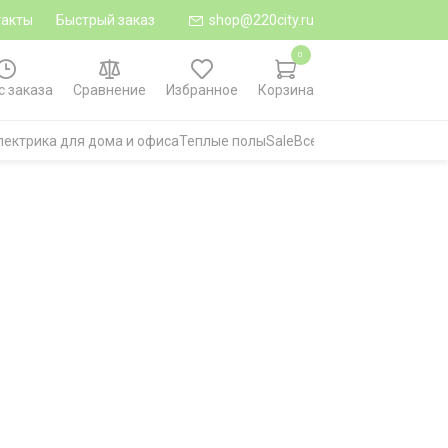
такты
Быстрый заказ
shop@220city.ru
0
с заказа
Сравнение
Избранное
Корзина
лектрика для дома и офиса
Теплые полы
Sale
Все категории