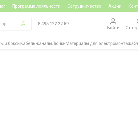
лог
Программа лояльности
Сотрудничество
Акции
Кон
8 495 122 22 59
Войти
Стату
ы и боксы
Кабель-каналы
Лючки
Материалы для электромонтажа
Э