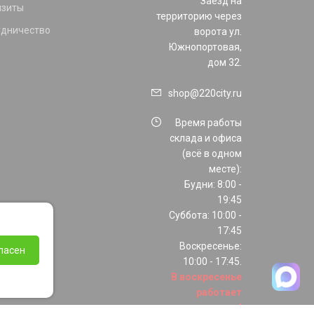
Заезд на
изиты
территорию через
удничество
ворота ул.
Южнопортовая,
дом 32.
shop@220city.ru
Время работы
склада и офиса
(всё в одном
месте):
Будни: 8:00 -
19:45
Суббота: 10:00 -
17:45
Воскресенье:
ласен
10:00 - 17:45.
В воскресенье
работает
только шоурум!