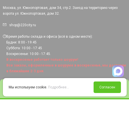
Москва, ул. Южнопортовая, дом 34, стр.2. Заезд на территорию через
ворота ул. Южнопортовая, дом 32.
shop@220city.ru
Время работы склада и офиса (всё в одном месте):
Будни: 8:00 - 19:45
Суббота: 10:00 - 17:45
Воскресенье: 10:00 - 17:45.
В воскресенье работает только шоурум!
Все заказы, оформленные в шоуруме в воскресенье, мы доставим
в ближайшие 2-3 дня.
0
Мы используем cookie.
Подробнее...
Согласен
Войти
Статус заказа
Сравнение
Избранное
Корзина
© 2008-2026 220city.ru - гипермаркет электрооборудования