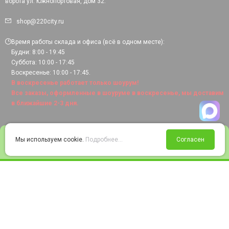
ворота ул. Южнопортовая, дом 32.
shop@220city.ru
Время работы склада и офиса (всё в одном месте):
Будни: 8:00 - 19:45
Суббота: 10:00 - 17:45
Воскресенье: 10:00 - 17:45.
В воскресенье работает только шоурум!
Все заказы, оформленные в шоуруме в воскресенье, мы доставим
в ближайшие 2-3 дня.
0
Мы используем cookie.
Подробнее...
Согласен
Войти
Статус заказа
Сравнение
Избранное
Корзина
© 2008-2026 220city.ru - гипермаркет электрооборудования