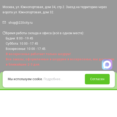
Москва, ул. Южнопортовая, дом 34, стр.2. Заезд на территорию через
ворота ул. Южнопортовая, дом 32.
shop@220city.ru
Время работы склада и офиса (всё в одном месте):
Будни: 8:00 - 19:45
Суббота: 10:00 - 17:45
Воскресенье: 10:00 - 17:45.
В воскресенье работает только шоурум!
Все заказы, оформленные в шоуруме в воскресенье, мы доставим
в ближайшие 2-3 дня.
0
Мы используем cookie.
Подробнее...
Согласен
Войти
Статус заказа
Сравнение
Избранное
Корзина
© 2008-2026 220city.ru - гипермаркет электрооборудования