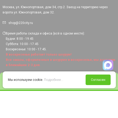
Москва, ул. Южнопортовая, дом 34, стр.2. Заезд на территорию через
ворота ул. Южнопортовая, дом 32.
shop@220city.ru
Время работы склада и офиса (всё в одном месте):
Будни: 8:00 - 19:45
Суббота: 10:00 - 17:45
Воскресенье: 10:00 - 17:45.
В воскресенье работает только шоурум!
Все заказы, оформленные в шоуруме в воскресенье, мы доставим
в ближайшие 2-3 дня.
0
Мы используем cookie.
Подробнее...
Согласен
Войти
Статус заказа
Сравнение
Избранное
Корзина
© 2008-2026 220city.ru - гипермаркет электрооборудования