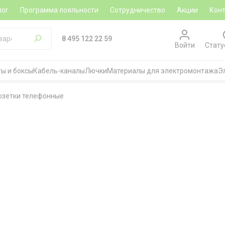
лог
Программа лояльности
Сотрудничество
Акции
Кон
8 495 122 22 59
Войти
Стату
ы и боксы
Кабель-каналы
Лючки
Материалы для электромонтажа
Э
озетки телефонные