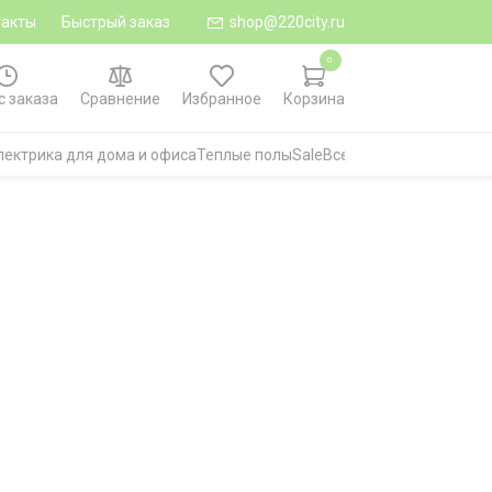
такты
Быстрый заказ
shop@220city.ru
0
с заказа
Сравнение
Избранное
Корзина
лектрика для дома и офиса
Теплые полы
Sale
Все категории