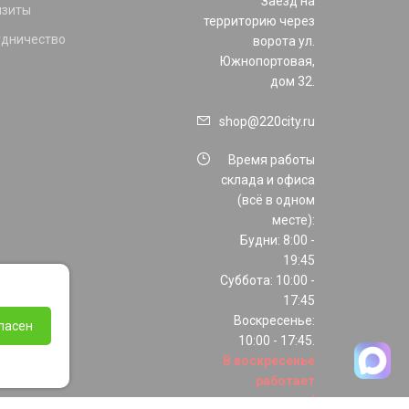
Заезд на
изиты
территорию через
удничество
ворота ул.
Южнопортовая,
дом 32.
shop@220city.ru
Время работы
склада и офиса
(всё в одном
месте):
Будни: 8:00 -
19:45
Суббота: 10:00 -
17:45
Воскресенье:
ласен
10:00 - 17:45.
В воскресенье
работает
только шоурум!