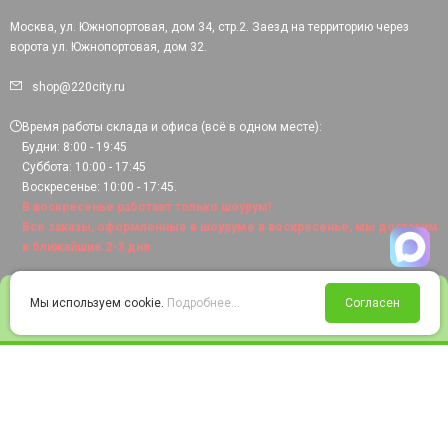
Москва, ул. Южнопортовая, дом 34, стр.2. Заезд на территорию через
ворота ул. Южнопортовая, дом 32.
shop@220city.ru
Время работы склада и офиса (всё в одном месте):
Будни: 8:00 - 19:45
Суббота: 10:00 - 17:45
Воскресенье: 10:00 - 17:45.
В воскресенье работает только шоурум!
Все заказы, оформленные в шоуруме в воскресенье, мы доставим
в ближайшие 2-3 дня.
0
Мы используем cookie.
Подробнее...
Согласен
Войти
Статус заказа
Сравнение
Избранное
Корзина
© 2008-2026 220city.ru - гипермаркет электрооборудования