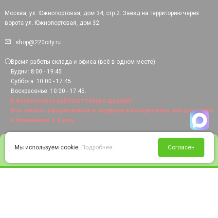
Москва, ул. Южнопортовая, дом 34, стр.2. Заезд на территорию через
ворота ул. Южнопортовая, дом 32.
shop@220city.ru
Время работы склада и офиса (всё в одном месте):
Будни: 8:00 - 19:45
Суббота: 10:00 - 17:45
Воскресенье: 10:00 - 17:45.
В воскресенье работает только шоурум!
Все заказы, оформленные в шоуруме в воскресенье, мы доставим
в ближайшие 2-3 дня.
0
Мы используем cookie.
Подробнее...
Согласен
Войти
Статус заказа
Сравнение
Избранное
Корзина
© 2008-2026 220city.ru - гипермаркет электрооборудования