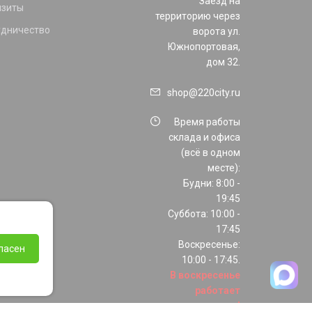
Заезд на
изиты
территорию через
удничество
ворота ул.
Южнопортовая,
дом 32.
shop@220city.ru
Время работы
склада и офиса
(всё в одном
месте):
Будни: 8:00 -
19:45
Суббота: 10:00 -
17:45
Воскресенье:
ласен
10:00 - 17:45.
В воскресенье
работает
только шоурум!