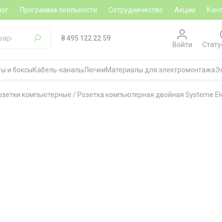
лог
Программа лояльности
Сотрудничество
Акции
Кон
8 495 122 22 59
Войти
Стату
ы и боксы
Кабель-каналы
Лючки
Материалы для электромонтажа
Э
озетки компьютерные
/
Розетка компьютерная двойная Systeme Elec