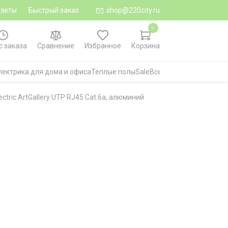
такты
Быстрый заказ
shop@220city.ru
0
с заказа
Сравнение
Избранное
Корзина
лектрика для дома и офиса
Теплые полы
Sale
Все категории
tric ArtGallery UTP RJ45 Cat.6a, алюминий