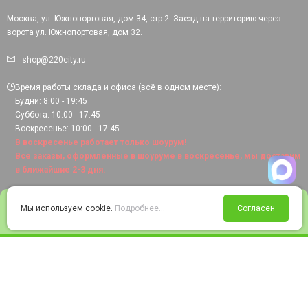
Москва, ул. Южнопортовая, дом 34, стр.2. Заезд на территорию через
ворота ул. Южнопортовая, дом 32.
shop@220city.ru
Время работы склада и офиса (всё в одном месте):
Будни: 8:00 - 19:45
Суббота: 10:00 - 17:45
Воскресенье: 10:00 - 17:45.
В воскресенье работает только шоурум!
Все заказы, оформленные в шоуруме в воскресенье, мы доставим
в ближайшие 2-3 дня.
0
Мы используем cookie.
Подробнее...
Согласен
Войти
Статус заказа
Сравнение
Избранное
Корзина
© 2008-2026 220city.ru - гипермаркет электрооборудования