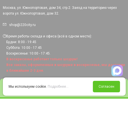
Москва, ул. Южнопортовая, дом 34, стр.2. Заезд на территорию через
ворота ул. Южнопортовая, дом 32.
shop@220city.ru
Время работы склада и офиса (всё в одном месте):
Будни: 8:00 - 19:45
Суббота: 10:00 - 17:45
Воскресенье: 10:00 - 17:45.
В воскресенье работает только шоурум!
Все заказы, оформленные в шоуруме в воскресенье, мы доставим
в ближайшие 2-3 дня.
0
Мы используем cookie.
Подробнее...
Согласен
Войти
Статус заказа
Сравнение
Избранное
Корзина
© 2008-2026 220city.ru - гипермаркет электрооборудования