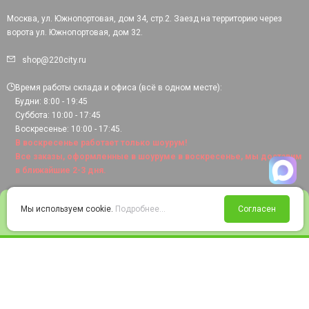
Москва, ул. Южнопортовая, дом 34, стр.2. Заезд на территорию через
ворота ул. Южнопортовая, дом 32.
shop@220city.ru
Время работы склада и офиса (всё в одном месте):
Будни: 8:00 - 19:45
Суббота: 10:00 - 17:45
Воскресенье: 10:00 - 17:45.
В воскресенье работает только шоурум!
Все заказы, оформленные в шоуруме в воскресенье, мы доставим
в ближайшие 2-3 дня.
0
Мы используем cookie.
Подробнее...
Согласен
Войти
Статус заказа
Сравнение
Избранное
Корзина
© 2008-2026 220city.ru - гипермаркет электрооборудования