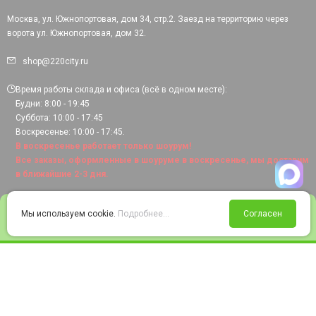
Москва, ул. Южнопортовая, дом 34, стр.2. Заезд на территорию через
ворота ул. Южнопортовая, дом 32.
shop@220city.ru
Время работы склада и офиса (всё в одном месте):
Будни: 8:00 - 19:45
Суббота: 10:00 - 17:45
Воскресенье: 10:00 - 17:45.
В воскресенье работает только шоурум!
Все заказы, оформленные в шоуруме в воскресенье, мы доставим
в ближайшие 2-3 дня.
0
Мы используем cookie.
Подробнее...
Согласен
Войти
Статус заказа
Сравнение
Избранное
Корзина
© 2008-2026 220city.ru - гипермаркет электрооборудования