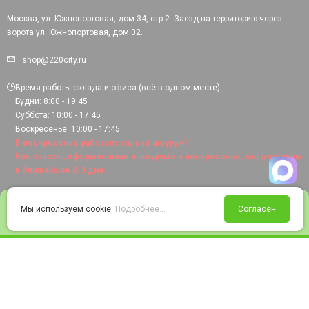
Москва, ул. Южнопортовая, дом 34, стр.2. Заезд на территорию через
ворота ул. Южнопортовая, дом 32.
shop@220city.ru
Время работы склада и офиса (всё в одном месте):
Будни: 8:00 - 19:45
Суббота: 10:00 - 17:45
Воскресенье: 10:00 - 17:45.
В воскресенье работает только шоурум!
Все заказы, оформленные в шоуруме в воскресенье, мы доставим
в ближайшие 2-3 дня.
0
Мы используем cookie.
Подробнее...
Согласен
Войти
Статус заказа
Сравнение
Избранное
Корзина
© 2008-2026 220city.ru - гипермаркет электрооборудования