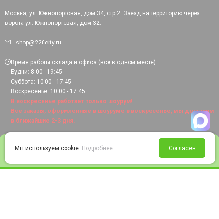
Москва, ул. Южнопортовая, дом 34, стр.2. Заезд на территорию через
ворота ул. Южнопортовая, дом 32.
shop@220city.ru
Время работы склада и офиса (всё в одном месте):
Будни: 8:00 - 19:45
Суббота: 10:00 - 17:45
Воскресенье: 10:00 - 17:45.
В воскресенье работает только шоурум!
Все заказы, оформленные в шоуруме в воскресенье, мы доставим
в ближайшие 2-3 дня.
0
Мы используем cookie.
Подробнее...
Согласен
Войти
Статус заказа
Сравнение
Избранное
Корзина
© 2008-2026 220city.ru - гипермаркет электрооборудования