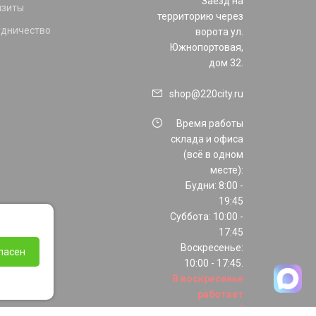
Заезд на
изиты
территорию через
удничество
ворота ул.
Южнопортовая,
дом 32.
shop@220city.ru
Время работы
склада и офиса
(всё в одном
месте):
Будни: 8:00 -
19:45
Суббота: 10:00 -
17:45
Воскресенье:
ласен
10:00 - 17:45.
В воскресенье
работает
только шоурум!