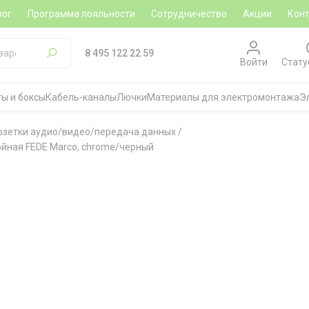
лог
Программа лояльности
Сотрудничество
Акции
Кон
8 495 122 22 59
Войти
Стату
ы и боксы
Кабель-каналы
Лючки
Материалы для электромонтажа
Э
озетки аудио/видео/передача данных
/
ойная FEDE Marco, chrome/черный