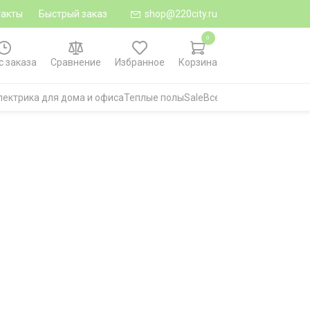
такты
Быстрый заказ
shop@220city.ru
0
с заказа
Сравнение
Избранное
Корзина
лектрика для дома и офиса
Теплые полы
Sale
Все категории