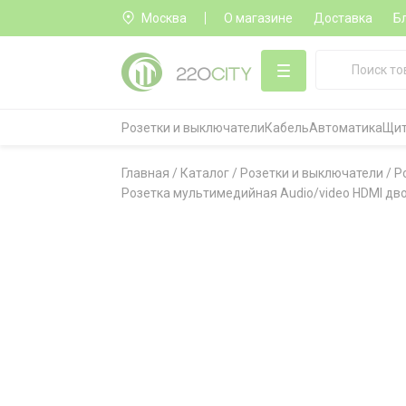
Москва
О магазине
Доставка
Б
Розетки и выключатели
Кабель
Автоматика
Щит
Главная
/
Каталог
/
Розетки и выключатели
/
Р
Розетка мультимедийная Audio/video HDMI дв