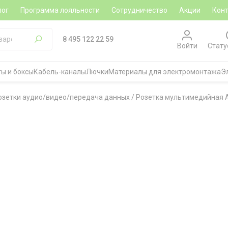
лог
Программа лояльности
Сотрудничество
Акции
Кон
8 495 122 22 59
Войти
Стату
ы и боксы
Кабель-каналы
Лючки
Материалы для электромонтажа
Э
озетки аудио/видео/передача данных
/
Розетка мультимедийная A