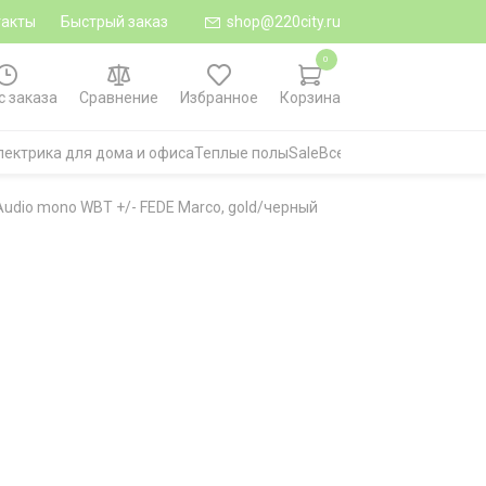
такты
Быстрый заказ
shop@220city.ru
0
с заказа
Сравнение
Избранное
Корзина
лектрика для дома и офиса
Теплые полы
Sale
Все категории
udio mono WBT +/- FEDE Marco, gold/черный