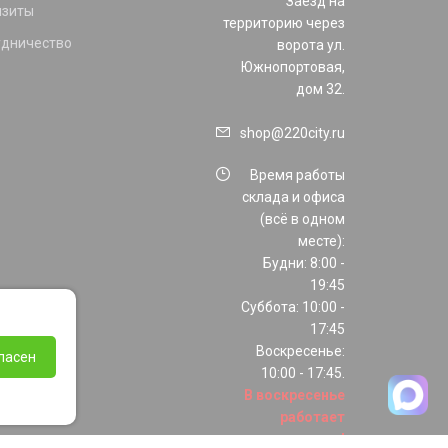
Заезд на
изиты
территорию через
удничество
ворота ул.
Южнопортовая,
дом 32.
shop@220city.ru
Время работы
склада и офиса
(всё в одном
месте):
Будни: 8:00 -
19:45
Суббота: 10:00 -
17:45
Воскресенье:
ласен
10:00 - 17:45.
В воскресенье
работает
только шоурум!