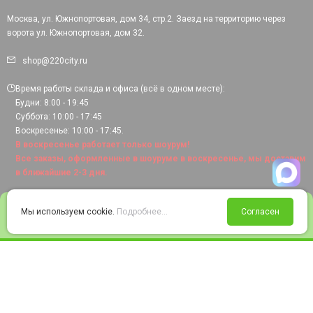
Москва, ул. Южнопортовая, дом 34, стр.2. Заезд на территорию через
ворота ул. Южнопортовая, дом 32.
shop@220city.ru
Время работы склада и офиса (всё в одном месте):
Будни: 8:00 - 19:45
Суббота: 10:00 - 17:45
Воскресенье: 10:00 - 17:45.
В воскресенье работает только шоурум!
Все заказы, оформленные в шоуруме в воскресенье, мы доставим
в ближайшие 2-3 дня.
0
Мы используем cookie.
Подробнее...
Согласен
Войти
Статус заказа
Сравнение
Избранное
Корзина
© 2008-2026 220city.ru - гипермаркет электрооборудования