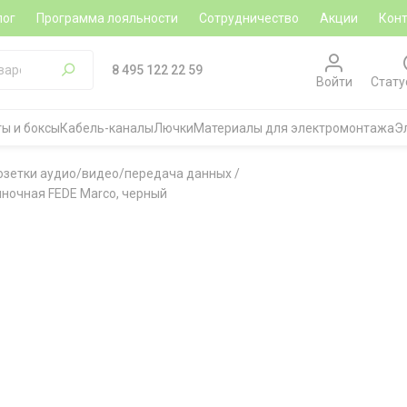
лог
Программа лояльности
Сотрудничество
Акции
Кон
8 495 122 22 59
Войти
Стату
ы и боксы
Кабель-каналы
Лючки
Материалы для электромонтажа
Э
озетки аудио/видео/передача данных
/
иночная FEDE Marco, черный