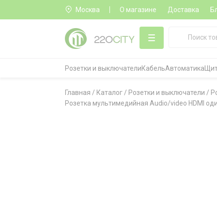
Москва
О магазине
Доставка
Б
Розетки и выключатели
Кабель
Автоматика
Щит
Главная
/
Каталог
/
Розетки и выключатели
/
Р
Розетка мультимедийная Audio/video HDMI од