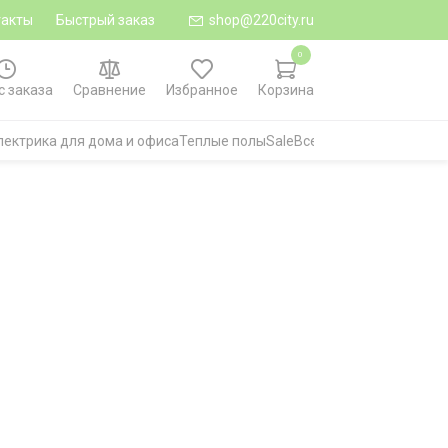
такты
Быстрый заказ
shop@220city.ru
0
с заказа
Сравнение
Избранное
Корзина
лектрика для дома и офиса
Теплые полы
Sale
Все категории