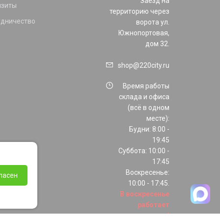
Заезд на
изиты
территорию через
удничество
ворота ул.
Южнопортовая,
дом 32.
shop@220city.ru
Время работы
склада и офиса
(всё в одном
месте):
Будни: 8:00 -
19:45
Суббота: 10:00 -
17:45
Воскресенье:
ласен
10:00 - 17:45.
В воскресенье
работает
только шоурум!