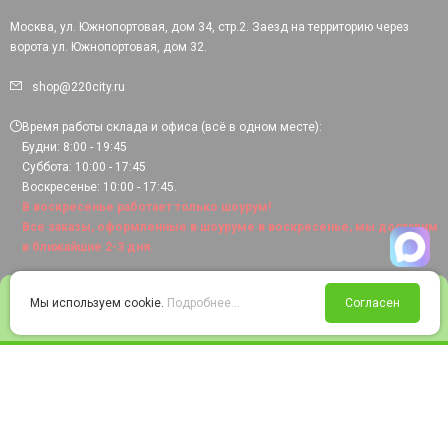
Москва, ул. Южнопортовая, дом 34, стр.2. Заезд на территорию через
ворота ул. Южнопортовая, дом 32.
shop@220city.ru
Время работы склада и офиса (всё в одном месте):
Будни: 8:00 - 19:45
Суббота: 10:00 - 17:45
Воскресенье: 10:00 - 17:45.
В воскресенье работает только шоурум!
Все заказы, оформленные в шоуруме в воскресенье, мы доставим
в ближайшие 2-3 дня.
0
Мы используем cookie.
Подробнее...
Согласен
Войти
Статус заказа
Сравнение
Избранное
Корзина
© 2008-2026 220city.ru - гипермаркет электрооборудования