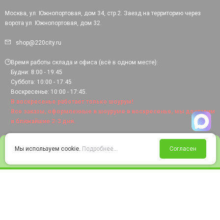
Москва, ул. Южнопортовая, дом 34, стр.2. Заезд на территорию через
ворота ул. Южнопортовая, дом 32.
shop@220city.ru
Время работы склада и офиса (всё в одном месте):
Будни: 8:00 - 19:45
Суббота: 10:00 - 17:45
Воскресенье: 10:00 - 17:45.
В воскресенье работает только шоурум!
Все заказы, оформленные в шоуруме в воскресенье, мы доставим
в ближайшие 2-3 дня.
0
Мы используем cookie.
Подробнее...
Согласен
Войти
Статус заказа
Сравнение
Избранное
Корзина
© 2008-2026 220city.ru - гипермаркет электрооборудования