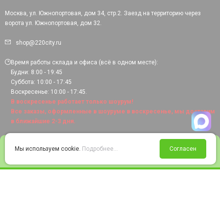
Москва, ул. Южнопортовая, дом 34, стр.2. Заезд на территорию через
ворота ул. Южнопортовая, дом 32.
shop@220city.ru
Время работы склада и офиса (всё в одном месте):
Будни: 8:00 - 19:45
Суббота: 10:00 - 17:45
Воскресенье: 10:00 - 17:45.
В воскресенье работает только шоурум!
Все заказы, оформленные в шоуруме в воскресенье, мы доставим
в ближайшие 2-3 дня.
0
Мы используем cookie.
Подробнее...
Согласен
Войти
Статус заказа
Сравнение
Избранное
Корзина
© 2008-2026 220city.ru - гипермаркет электрооборудования