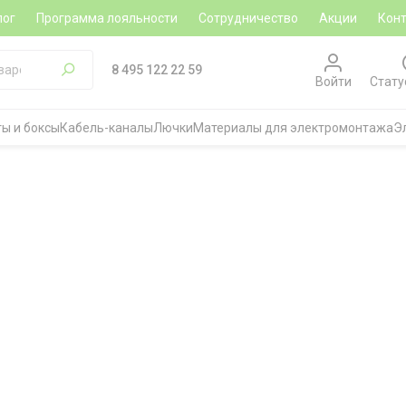
лог
Программа лояльности
Сотрудничество
Акции
Кон
8 495 122 22 59
Войти
Стату
ы и боксы
Кабель-каналы
Лючки
Материалы для электромонтажа
Э