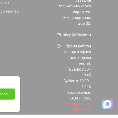
Заезд на
изиты
территорию через
удничество
ворота ул.
Южнопортовая,
дом 32.
shop@220city.ru
Время работы
склада и офиса
(всё в одном
месте):
Будни: 8:00 -
19:45
Суббота: 10:00 -
17:45
Воскресенье:
ласен
10:00 - 17:45.
В воскресенье
работает
только шоурум!