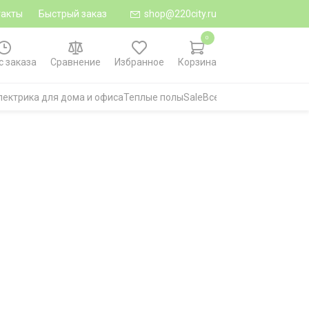
такты
Быстрый заказ
shop@220city.ru
0
с заказа
Сравнение
Избранное
Корзина
лектрика для дома и офиса
Теплые полы
Sale
Все категории