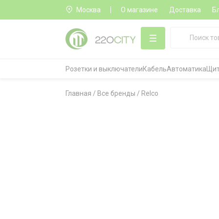
Москва
О магазине
Доставка
Б
Розетки и выключатели
Кабель
Автоматика
Щит
Главная
/
Все бренды
/
Relco