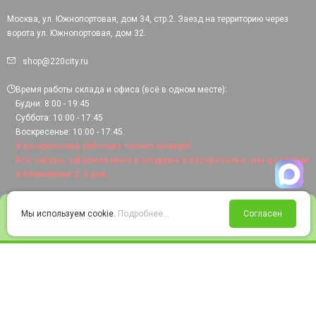
Москва, ул. Южнопортовая, дом 34, стр.2. Заезд на территорию через
ворота ул. Южнопортовая, дом 32.
shop@220city.ru
Время работы склада и офиса (всё в одном месте):
Будни: 8:00 - 19:45
Суббота: 10:00 - 17:45
Воскресенье: 10:00 - 17:45.
В воскресенье работает только шоурум!
Все заказы, оформленные в шоуруме в воскресенье, мы доставим
в ближайшие 2-3 дня.
0
Мы используем cookie.
Подробнее...
Согласен
Войти
Статус заказа
Сравнение
Избранное
Корзина
© 2008-2026 220city.ru - гипермаркет электрооборудования