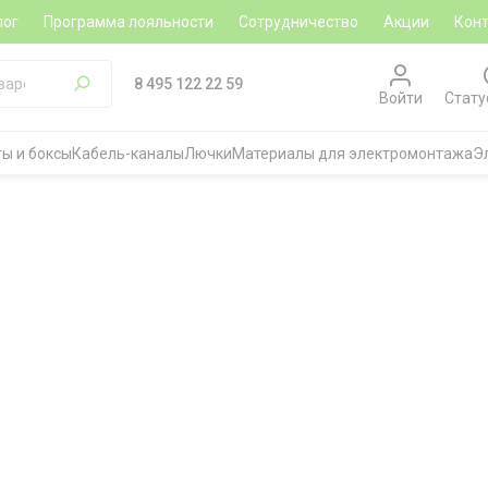
лог
Программа лояльности
Сотрудничество
Акции
Кон
8 495 122 22 59
Войти
Стату
ы и боксы
Кабель-каналы
Лючки
Материалы для электромонтажа
Э