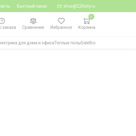
такты
Быстрый заказ
shop@220city.ru
0
с заказа
Сравнение
Избранное
Корзина
лектрика для дома и офиса
Теплые полы
Sale
Все категории