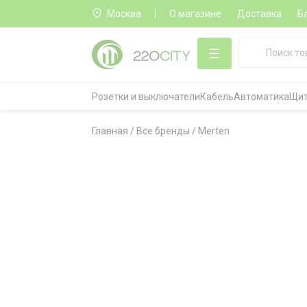
Москва
О магазине
Доставка
Б
Розетки и выключатели
Кабель
Автоматика
Щит
Главная
/
Все бренды
/
Merten