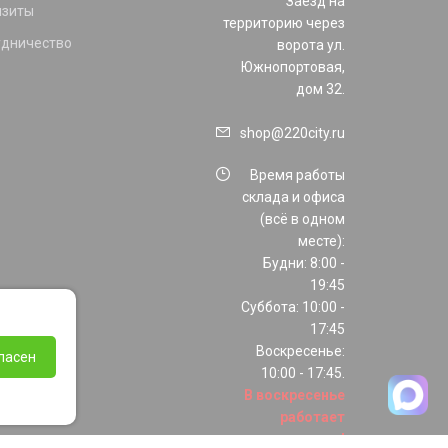
Заезд на
изиты
территорию через
удничество
ворота ул.
Южнопортовая,
дом 32.
shop@220city.ru
Время работы
склада и офиса
(всё в одном
месте):
Будни: 8:00 -
19:45
Суббота: 10:00 -
17:45
Воскресенье:
ласен
10:00 - 17:45.
В воскресенье
работает
только шоурум!