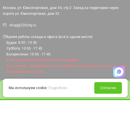
Москва, ул. Южнопортовая, дом 34, стр.2. Заезд на территорию через
ворота ул. Южнопортовая, дом 32.
shop@220city.ru
Время работы склада и офиса (всё в одном месте):
Будни: 8:00 - 19:45
Суббота: 10:00 - 17:45
Воскресенье: 10:00 - 17:45.
В воскресенье работает только шоурум!
Все заказы, оформленные в шоуруме в воскресенье, мы доставим
в ближайшие 2-3 дня.
0
Мы используем cookie.
Подробнее...
Согласен
Войти
Статус заказа
Сравнение
Избранное
Корзина
© 2008-2026 220city.ru - гипермаркет электрооборудования