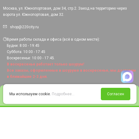
Москва, ул. Южнопортовая, дом 34, стр.2. Заезд на территорию через
ворота ул. Южнопортовая, дом 32.
shop@220city.ru
Время работы склада и офиса (всё в одном месте):
Будни: 8:00 - 19:45
Суббота: 10:00 - 17:45
Воскресенье: 10:00 - 17:45.
В воскресенье работает только шоурум!
Все заказы, оформленные в шоуруме в воскресенье, мы доставим
в ближайшие 2-3 дня.
0
Мы используем cookie.
Подробнее...
Согласен
Войти
Статус заказа
Сравнение
Избранное
Корзина
© 2008-2026 220city.ru - гипермаркет электрооборудования