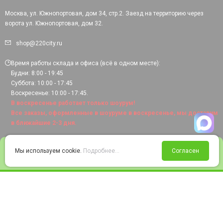
Москва, ул. Южнопортовая, дом 34, стр.2. Заезд на территорию через
ворота ул. Южнопортовая, дом 32.
shop@220city.ru
Время работы склада и офиса (всё в одном месте):
Будни: 8:00 - 19:45
Суббота: 10:00 - 17:45
Воскресенье: 10:00 - 17:45.
В воскресенье работает только шоурум!
Все заказы, оформленные в шоуруме в воскресенье, мы доставим
в ближайшие 2-3 дня.
0
Мы используем cookie.
Подробнее...
Согласен
Войти
Статус заказа
Сравнение
Избранное
Корзина
© 2008-2026 220city.ru - гипермаркет электрооборудования