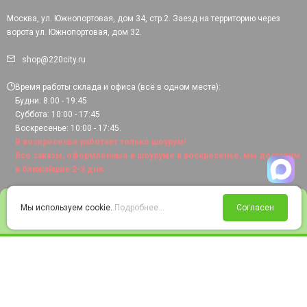
Москва, ул. Южнопортовая, дом 34, стр.2. Заезд на территорию через
ворота ул. Южнопортовая, дом 32.
shop@220city.ru
Время работы склада и офиса (всё в одном месте):
Будни: 8:00 - 19:45
Суббота: 10:00 - 17:45
Воскресенье: 10:00 - 17:45.
В воскресенье работает только шоурум!
Все заказы, оформленные в шоуруме в воскресенье, мы доставим
в ближайшие 2-3 дня.
0
Мы используем cookie.
Подробнее...
Согласен
Войти
Статус заказа
Сравнение
Избранное
Корзина
© 2008-2026 220city.ru - гипермаркет электрооборудования