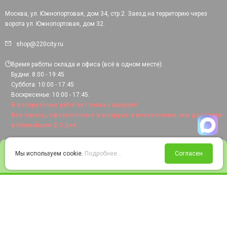
Москва, ул. Южнопортовая, дом 34, стр.2. Заезд на территорию через
ворота ул. Южнопортовая, дом 32.
shop@220city.ru
Время работы склада и офиса (всё в одном месте):
Будни: 8:00 - 19:45
Суббота: 10:00 - 17:45
Воскресенье: 10:00 - 17:45.
В воскресенье работает только шоурум!
Все заказы, оформленные в шоуруме в воскресенье, мы доставим
в ближайшие 2-3 дня.
0
Мы используем cookie.
Подробнее...
Согласен
Войти
Статус заказа
Сравнение
Избранное
Корзина
© 2008-2026 220city.ru - гипермаркет электрооборудования