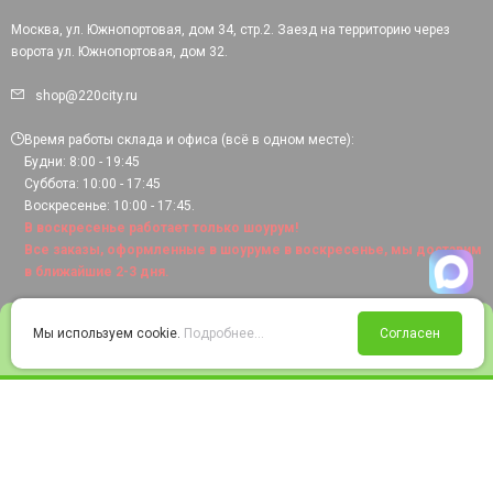
Москва, ул. Южнопортовая, дом 34, стр.2. Заезд на территорию через
ворота ул. Южнопортовая, дом 32.
shop@220city.ru
Время работы склада и офиса (всё в одном месте):
Будни: 8:00 - 19:45
Суббота: 10:00 - 17:45
Воскресенье: 10:00 - 17:45.
В воскресенье работает только шоурум!
Все заказы, оформленные в шоуруме в воскресенье, мы доставим
в ближайшие 2-3 дня.
0
Мы используем cookie.
Подробнее...
Согласен
Войти
Статус заказа
Сравнение
Избранное
Корзина
© 2008-2026 220city.ru - гипермаркет электрооборудования