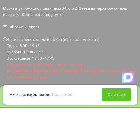
Москва, ул. Южнопортовая, дом 34, стр.2. Заезд на территорию через
ворота ул. Южнопортовая, дом 32.
shop@220city.ru
Время работы склада и офиса (всё в одном месте):
Будни: 8:00 - 19:45
Суббота: 10:00 - 17:45
Воскресенье: 10:00 - 17:45.
В воскресенье работает только шоурум!
Все заказы, оформленные в шоуруме в воскресенье, мы доставим
в ближайшие 2-3 дня.
0
Мы используем cookie.
Подробнее...
Согласен
Войти
Статус заказа
Сравнение
Избранное
Корзина
© 2008-2026 220city.ru - гипермаркет электрооборудования