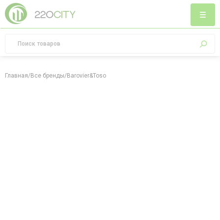
Главная
/
Все бренды
/
Barovier&Toso