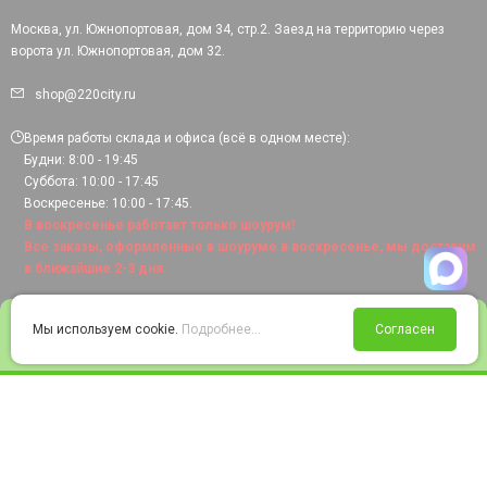
Москва, ул. Южнопортовая, дом 34, стр.2. Заезд на территорию через
ворота ул. Южнопортовая, дом 32.
shop@220city.ru
Время работы склада и офиса (всё в одном месте):
Будни: 8:00 - 19:45
Суббота: 10:00 - 17:45
Воскресенье: 10:00 - 17:45.
В воскресенье работает только шоурум!
Все заказы, оформленные в шоуруме в воскресенье, мы доставим
в ближайшие 2-3 дня.
0
Мы используем cookie.
Подробнее...
Согласен
Войти
Статус заказа
Сравнение
Избранное
Корзина
© 2008-2026 220city.ru - гипермаркет электрооборудования