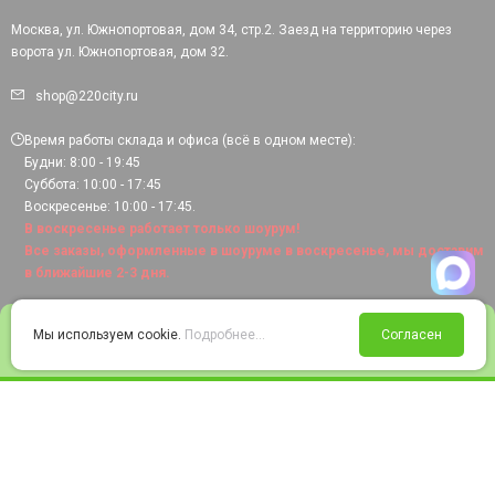
Москва, ул. Южнопортовая, дом 34, стр.2. Заезд на территорию через
ворота ул. Южнопортовая, дом 32.
shop@220city.ru
Время работы склада и офиса (всё в одном месте):
Будни: 8:00 - 19:45
Суббота: 10:00 - 17:45
Воскресенье: 10:00 - 17:45.
В воскресенье работает только шоурум!
Все заказы, оформленные в шоуруме в воскресенье, мы доставим
в ближайшие 2-3 дня.
0
Мы используем cookie.
Подробнее...
Согласен
Войти
Статус заказа
Сравнение
Избранное
Корзина
© 2008-2026 220city.ru - гипермаркет электрооборудования