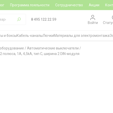
лог
Программа лояльности
Сотрудничество
Акции
Кон
8 495 122 22 59
Войти
Стату
ы и боксы
Кабель-каналы
Лючки
Материалы для электромонтажа
Э
 оборудование
/
Автоматические выключатели
/
 полюса, 1A, 4,5kA, тип C, ширина 2 DIN-модуля