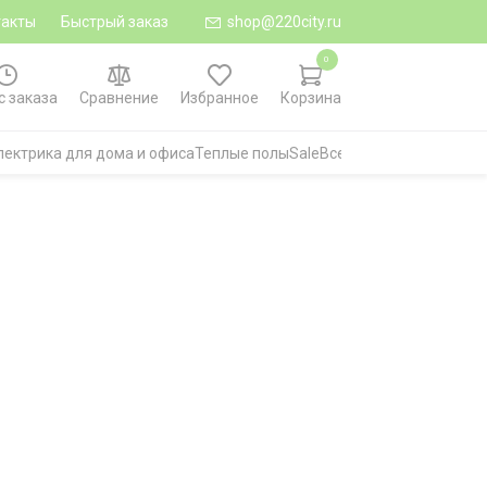
такты
Быстрый заказ
shop@220city.ru
0
с заказа
Сравнение
Избранное
Корзина
лектрика для дома и офиса
Теплые полы
Sale
Все категории