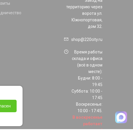
Заезд на
изиты
территорию через
удничество
ворота ул.
Южнопортовая,
дом 32.
shop@220city.ru
Время работы
склада и офиса
(всё в одном
месте):
Будни: 8:00 -
19:45
Суббота: 10:00 -
17:45
Воскресенье:
ласен
10:00 - 17:45.
В воскресенье
работает
только шоурум!