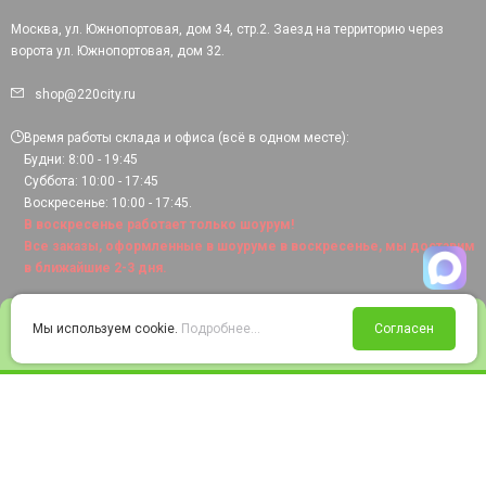
Москва, ул. Южнопортовая, дом 34, стр.2. Заезд на территорию через
ворота ул. Южнопортовая, дом 32.
shop@220city.ru
Время работы склада и офиса (всё в одном месте):
Будни: 8:00 - 19:45
Суббота: 10:00 - 17:45
Воскресенье: 10:00 - 17:45.
В воскресенье работает только шоурум!
Все заказы, оформленные в шоуруме в воскресенье, мы доставим
в ближайшие 2-3 дня.
0
Мы используем cookie.
Подробнее...
Согласен
Войти
Статус заказа
Сравнение
Избранное
Корзина
© 2008-2026 220city.ru - гипермаркет электрооборудования