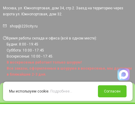
Москва, ул. Южнопортовая, дом 34, стр.2. Заезд на территорию через
ворота ул. Южнопортовая, дом 32.
shop@220city.ru
Время работы склада и офиса (всё в одном месте):
Будни: 8:00 - 19:45
Суббота: 10:00 - 17:45
Воскресенье: 10:00 - 17:45.
В воскресенье работает только шоурум!
Все заказы, оформленные в шоуруме в воскресенье, мы доставим
в ближайшие 2-3 дня.
0
Мы используем cookie.
Подробнее...
Согласен
Войти
Статус заказа
Сравнение
Избранное
Корзина
© 2008-2026 220city.ru - гипермаркет электрооборудования