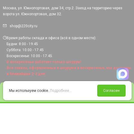
Москва, ул. Южнопортовая, дом 34, стр.2. Заезд на территорию через
ворота ул. Южнопортовая, дом 32.
shop@220city.ru
Время работы склада и офиса (всё в одном месте):
Будни: 8:00 - 19:45
Суббота: 10:00 - 17:45
Воскресенье: 10:00 - 17:45.
В воскресенье работает только шоурум!
Все заказы, оформленные в шоуруме в воскресенье, мы доставим
в ближайшие 2-3 дня.
0
Мы используем cookie.
Подробнее...
Согласен
Войти
Статус заказа
Сравнение
Избранное
Корзина
© 2008-2026 220city.ru - гипермаркет электрооборудования