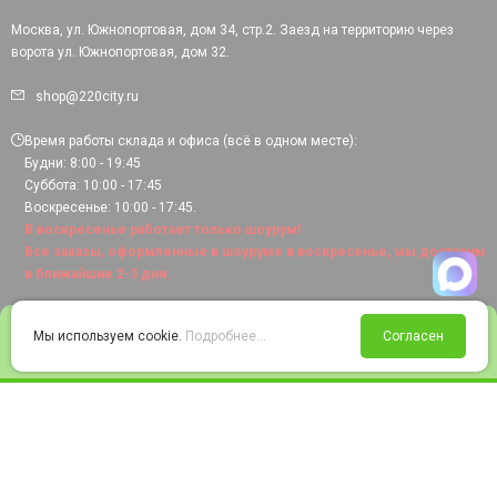
Москва, ул. Южнопортовая, дом 34, стр.2. Заезд на территорию через
ворота ул. Южнопортовая, дом 32.
shop@220city.ru
Время работы склада и офиса (всё в одном месте):
Будни: 8:00 - 19:45
Суббота: 10:00 - 17:45
Воскресенье: 10:00 - 17:45.
В воскресенье работает только шоурум!
Все заказы, оформленные в шоуруме в воскресенье, мы доставим
в ближайшие 2-3 дня.
0
Мы используем cookie.
Подробнее...
Согласен
Войти
Статус заказа
Сравнение
Избранное
Корзина
© 2008-2026 220city.ru - гипермаркет электрооборудования