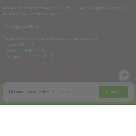
Москва, ул. Южнопортовая, дом 34, стр.2. Заезд на территорию через
ворота ул. Южнопортовая, дом 32.
shop@220city.ru
Время работы склада и офиса (всё в одном месте):
Будни: 8:00 - 19:45
Суббота: 10:00 - 17:45
Воскресенье: 10:00 - 17:45.
В воскресенье работает только шоурум!
Все заказы, оформленные в шоуруме в воскресенье, мы доставим
в ближайшие 2-3 дня.
0
Мы используем cookie.
Подробнее...
Согласен
Войти
Статус заказа
Сравнение
Избранное
Корзина
© 2008-2026 220city.ru - гипермаркет электрооборудования