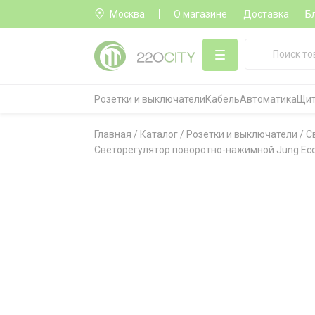
Москва
О магазине
Доставка
Б
Розетки и выключатели
Кабель
Автоматика
Щит
Главная
/
Каталог
/
Розетки и выключатели
/
С
Светорегулятор поворотно-нажимной Jung Eco