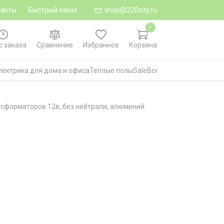
такты
Быстрый заказ
shop@220city.ru
0
с заказа
Сравнение
Избранное
Корзина
лектрика для дома и офиса
Теплые полы
Sale
Все категории
нсформаторов 12в, без нейтрали, алюминий