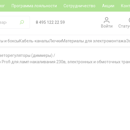
лог
Программа лояльности
Сотрудничество
Акции
Кон
8 495 122 22 59
Войти
Стату
ы и боксы
Кабель-каналы
Лючки
Материалы для электромонтажа
Э
веторегуляторы (диммеры)
/
 Profi для ламп накаливания 230в, электронных и обмоточных тра