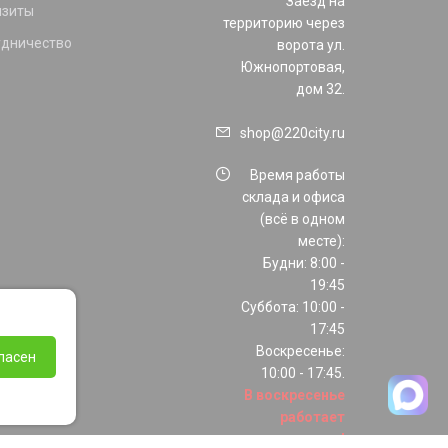
Заезд на
изиты
территорию через
удничество
ворота ул.
Южнопортовая,
дом 32.
shop@220city.ru
Время работы
склада и офиса
(всё в одном
месте):
Будни: 8:00 -
19:45
Суббота: 10:00 -
17:45
Воскресенье:
ласен
10:00 - 17:45.
В воскресенье
работает
только шоурум!