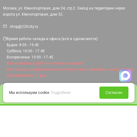
Москва, ул. Южнопортовая, дом 34, стр.2. Заезд на территорию через
ворота ул. Южнопортовая, дом 32.
shop@220city.ru
Время работы склада и офиса (всё в одном месте):
Будни: 8:00 - 19:45
Суббота: 10:00 - 17:45
Воскресенье: 10:00 - 17:45.
В воскресенье работает только шоурум!
Все заказы, оформленные в шоуруме в воскресенье, мы доставим
в ближайшие 2-3 дня.
0
Мы используем cookie.
Подробнее...
Согласен
Войти
Статус заказа
Сравнение
Избранное
Корзина
© 2008-2026 220city.ru - гипермаркет электрооборудования