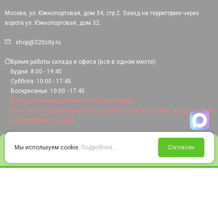
Москва, ул. Южнопортовая, дом 34, стр.2. Заезд на территорию через
ворота ул. Южнопортовая, дом 32.
shop@220city.ru
Время работы склада и офиса (всё в одном месте):
Будни: 8:00 - 19:45
Суббота: 10:00 - 17:45
Воскресенье: 10:00 - 17:45.
В воскресенье работает только шоурум!
Все заказы, оформленные в шоуруме в воскресенье, мы доставим
в ближайшие 2-3 дня.
0
Мы используем cookie.
Подробнее...
Согласен
Войти
Статус заказа
Сравнение
Избранное
Корзина
© 2008-2026 220city.ru - гипермаркет электрооборудования