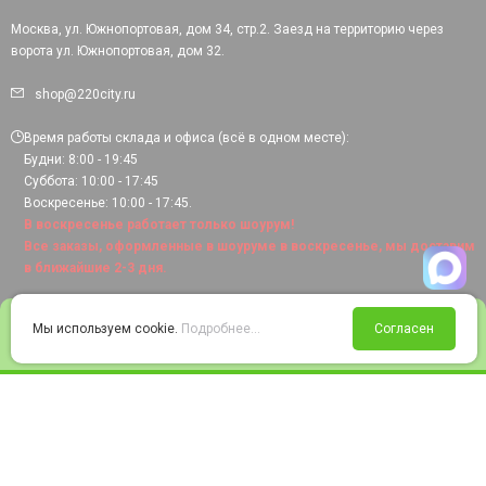
Москва, ул. Южнопортовая, дом 34, стр.2. Заезд на территорию через
ворота ул. Южнопортовая, дом 32.
shop@220city.ru
Время работы склада и офиса (всё в одном месте):
Будни: 8:00 - 19:45
Суббота: 10:00 - 17:45
Воскресенье: 10:00 - 17:45.
В воскресенье работает только шоурум!
Все заказы, оформленные в шоуруме в воскресенье, мы доставим
в ближайшие 2-3 дня.
0
Мы используем cookie.
Подробнее...
Согласен
Войти
Статус заказа
Сравнение
Избранное
Корзина
© 2008-2026 220city.ru - гипермаркет электрооборудования