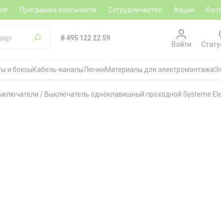
лог
Программа лояльности
Сотрудничество
Акции
Кон
8 495 122 22 59
Войти
Стату
ы и боксы
Кабель-каналы
Лючки
Материалы для электромонтажа
Э
ыключатели
/
Выключатель одноклавишный проходной Systeme Electr