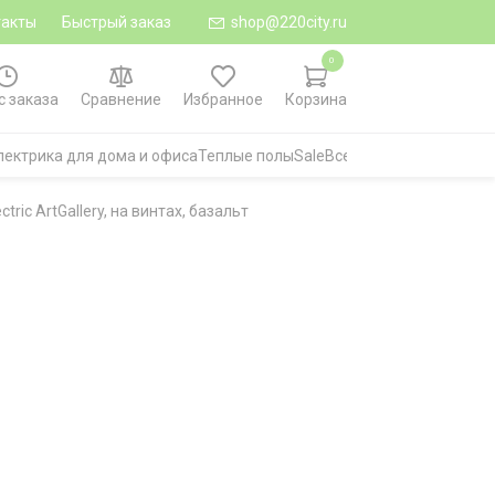
такты
Быстрый заказ
shop@220city.ru
0
с заказа
Сравнение
Избранное
Корзина
лектрика для дома и офиса
Теплые полы
Sale
Все категории
ic ArtGallery, на винтах, базальт