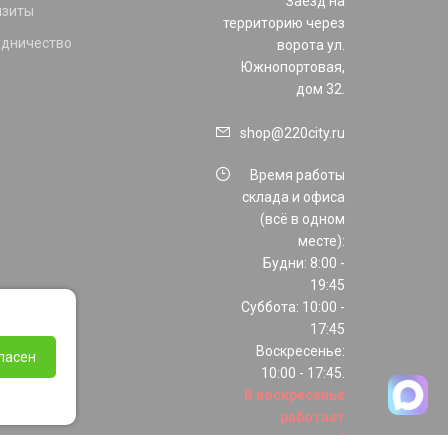
Заезд на
изиты
территорию через
удничество
ворота ул.
Южнопортовая,
дом 32.
shop@220city.ru
Время работы
склада и офиса
(всё в одном
месте):
Будни: 8:00 -
19:45
Суббота: 10:00 -
17:45
Воскресенье:
ласен
10:00 - 17:45.
В воскресенье
работает
только шоурум!